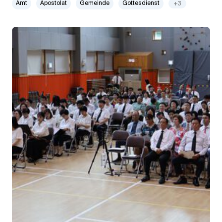
Amt
Apostolat
Gemeinde
Gottesdienst
+3