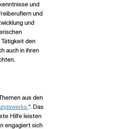
kenntnisse und
reiberuflern und
twicklung und
erischen
 Tätigkeit den
h auch in ihren
chten.
i Themen aus den
dungswerks
“. Das
te Hilfe leisten
in engagiert sich