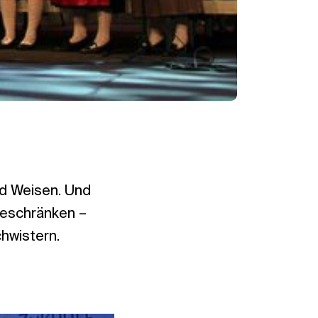
nd Weisen. Und
 beschränken –
hwistern.