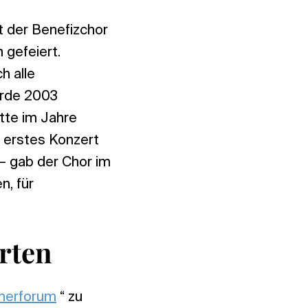
at der Benefizchor
 gefeiert.
h alle
urde 2003
tte im Jahre
 erstes Konzert
– gab der Chor im
n, für
rten
merforum
“ zu