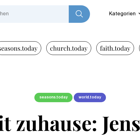
Kategorien
seasons.today
church.today
faith.today
seasons.today
world.today
t zuhause: Jens