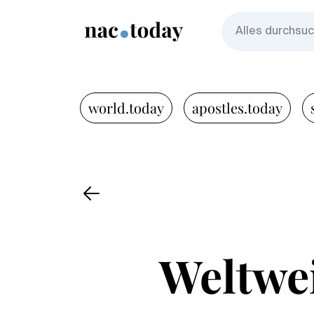
world.today
apostles.today
Weltwei