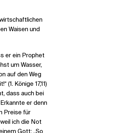
wirtschaftlichen
 den Waisen und
s er ein Prophet
chst um Wasser,
hon auf den Weg
“ (1. Könige 17,11)
t, dass auch bei
 Erkannte er denn
n Preise für
weil ich die Not
seinem Gott: „So