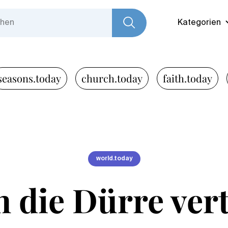
Kategorien
seasons.today
church.today
faith.today
world.today
 die Dürre vert