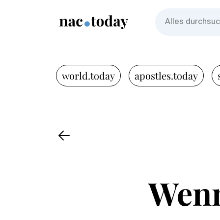
world.today
apostles.today
Wenn