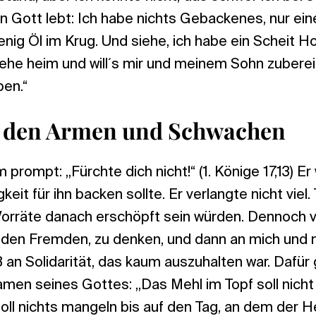
in Gott lebt: Ich habe nichts Gebackenes, nur ei
enig Öl im Krug. Und siehe, ich habe ein Scheit H
ehe heim und will´s mir und meinem Sohn zubereit
ben.“
ei den Armen und Schwachen
rompt: „Fürchte dich nicht!“ (1. Könige 17,13) Er 
gkeit für ihn backen sollte. Er verlangte nicht viel
 Vorräte danach erschöpft sein würden. Dennoch v
n, den Fremden, zu denken, und dann an mich und
 an Solidarität, das kaum auszuhalten war. Dafür 
men seines Gottes: „Das Mehl im Topf soll nicht
ll nichts mangeln bis auf den Tag, an dem der H