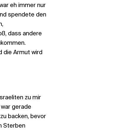
zwar eh immer nur
und spendete den
n,
roß, dass andere
zukommen.
 die Armut wird
sraeliten zu mir
h war gerade
 zu backen, bevor
um Sterben