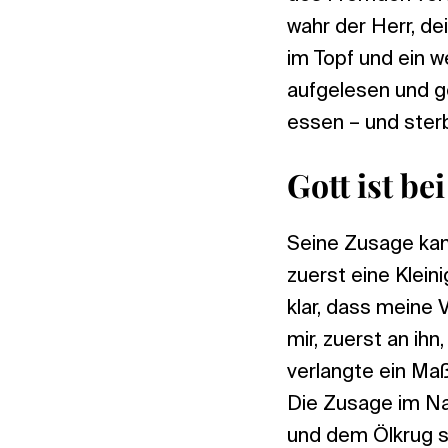
wahr der Herr, de
im Topf und ein w
aufgelesen und g
essen – und ster
Gott ist b
Seine Zusage kam p
zuerst eine Kleini
klar, dass meine
mir, zuerst an ih
verlangte ein Maß
Die Zusage im Na
und dem Ölkrug so