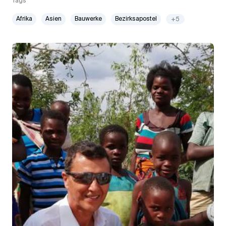
Tags
Afrika
Asien
Bauwerke
Bezirksapostel
+5