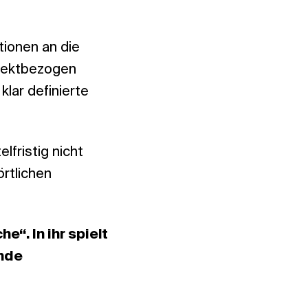
tionen an die
rojektbezogen
lar definierte
lfristig nicht
rtlichen
“. In ihr spielt
ende