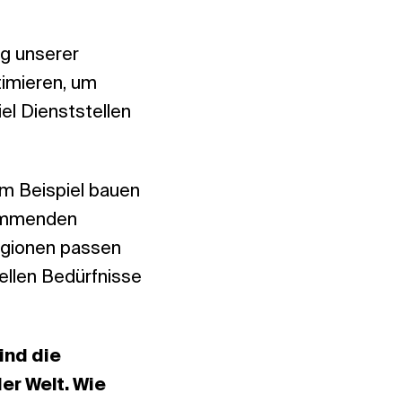
ng unserer
timieren, um
iel Dienststellen
um Beispiel bauen
kommenden
egionen passen
ellen Bedürfnisse
ind die
er Welt. Wie