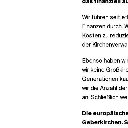
das finanziell a
Wir führen seit e
Finanzen durch. W
Kosten zu reduzie
der Kirchenverw
Ebenso haben wir 
wir keine Großki
Generationen kau
wir die Anzahl d
an. Schließlich w
Die europäisch
Geberkirchen. S