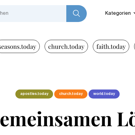
Kategorien
seasons.today
church.today
faith.today
apostles.today
church.today
world.today
gemeinsamen L