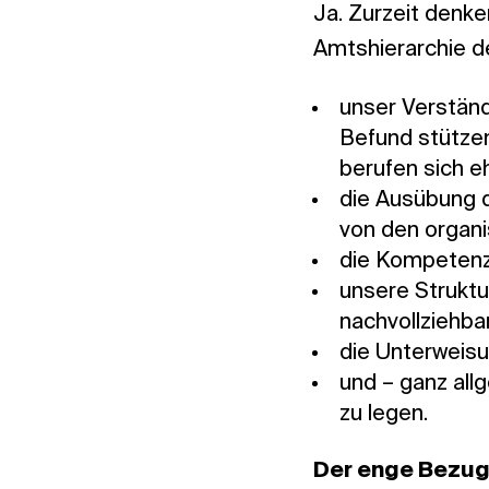
Ja. Zurzeit denke
Amtshierarchie de
unser Verständ
Befund stützen
berufen sich eh
die Ausübung d
von den organi
die Kompetenz
unsere Struktu
nachvollziehbar
die Unterweisu
und – ganz all
zu legen.
Der enge Bezug a