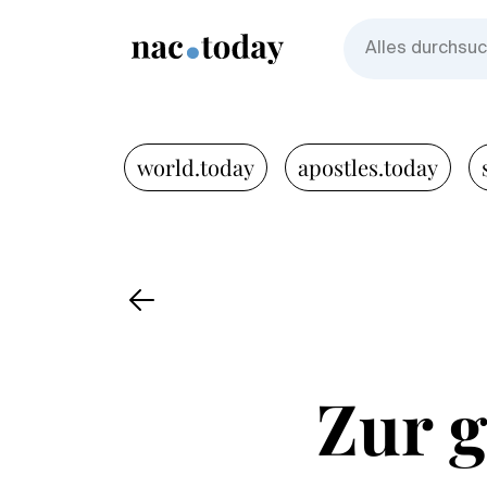
world.today
apostles.today
Zur 