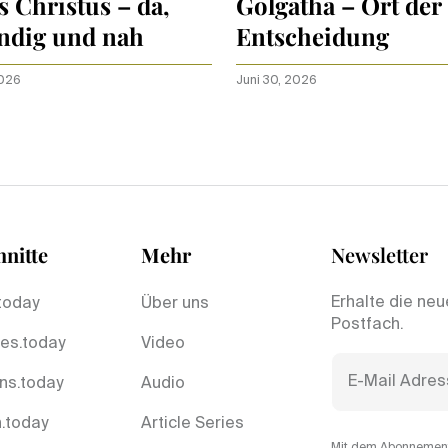
s Christus – da,
Golgatha – Ort der
ndig und nah
Entscheidung
2026
Juni 30, 2026
nitte
Mehr
Newsletter
Erhalte die neu
today
Über uns
Postfach.
es.today
Video
ns.today
Audio
.today
Article Series