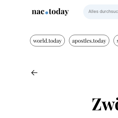
world.today
apostles.today
Zwö