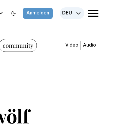
Anmelden
DEU
community
Video
Audio
wölf