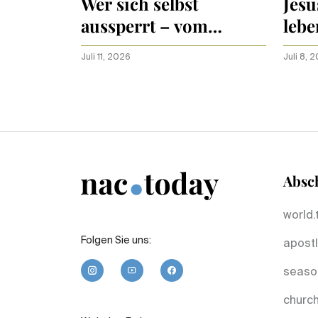
Wer sich selbst
Jesu
aussperrt – vom
lebe
Himmel
Juli 11, 2026
Juli 8, 
Absch
world.
Folgen Sie uns:
apostl
seaso
church