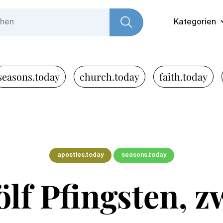
Kategorien
seasons.today
church.today
faith.today
apostles.today
seasons.today
lf Pfingsten, z