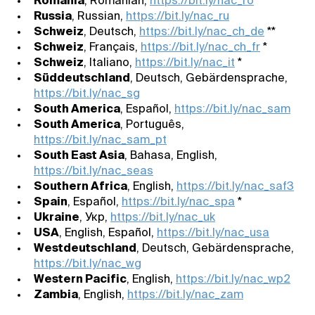
Romania
, Romanian,
https://bit.ly/nac_ro
Russia
, Russian,
https://bit.ly/nac_ru
Schweiz
, Deutsch,
https://bit.ly/nac_ch_de
**
Schweiz
, Français,
https://bit.ly/nac_ch_fr
*
Schweiz
, Italiano,
https://bit.ly/nac_it
*
Süddeutschland
, Deutsch, Gebärdensprache,
https://bit.ly/nac_sg
South America
, Español,
https://bit.ly/nac_sam
South America
, Português,
https://bit.ly/nac_sam_pt
South East Asia
, Bahasa, English,
https://bit.ly/nac_seas
Southern Africa
, English,
https://bit.ly/nac_saf3
Spain
, Español,
https://bit.ly/nac_spa
*
Ukraine
, Укр,
https://bit.ly/nac_uk
USA
, English, Español,
https://bit.ly/nac_usa
Westdeutschland
, Deutsch, Gebärdensprache,
https://bit.ly/nac_wg
Western Pacific
, English,
https://bit.ly/nac_wp2
Zambia
, English,
https://bit.ly/nac_zam