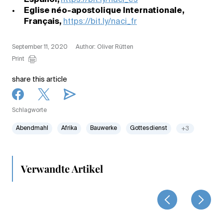
Español,
https://bit.ly/naci_es
Eglise néo-apostolique Internationale,
Français,
https://bit.ly/naci_fr
September 11, 2020
Author: Oliver Rütten
Print
share this article
Schlagworte
Abendmahl
Afrika
Bauwerke
Gottesdienst
+3
Verwandte Artikel