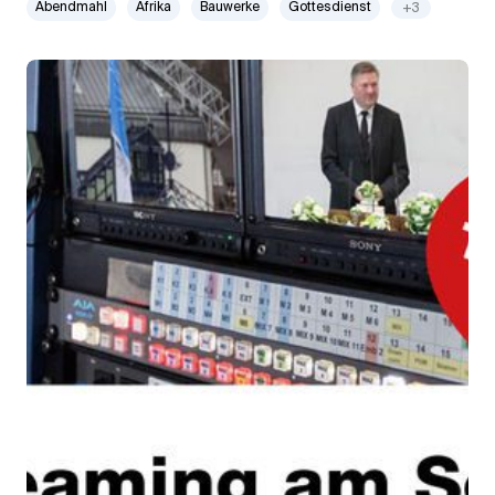
Abendmahl
Afrika
Bauwerke
Gottesdienst
+3