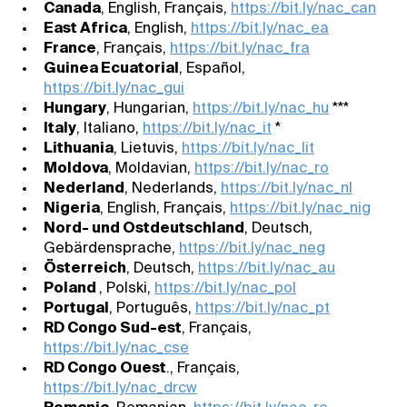
Canada
, English, Français,
https://bit.ly/nac_can
East Africa
, English,
https://bit.ly/nac_ea
France
, Français,
https://bit.ly/nac_fra
Guinea Ecuatorial
, Español,
https://bit.ly/nac_gui
Hungary
, Hungarian,
https://bit.ly/nac_hu
***
Italy
, Italiano,
https://bit.ly/nac_it
*
Lithuania
, Lietuvis,
https://bit.ly/nac_lit
Moldova
, Moldavian,
https://bit.ly/nac_ro
Nederland
, Nederlands,
https://bit.ly/nac_nl
Nigeria
, English, Français,
https://bit.ly/nac_nig
Nord- und Ostdeutschland
, Deutsch,
Gebärdensprache,
https://bit.ly/nac_neg
Österreich
, Deutsch,
https://bit.ly/nac_au
Poland
, Polski,
https://bit.ly/nac_pol
Portugal
, Português,
https://bit.ly/nac_pt
RD Congo Sud-est
, Français,
https://bit.ly/nac_cse
RD Congo Ouest
., Français,
https://bit.ly/nac_drcw