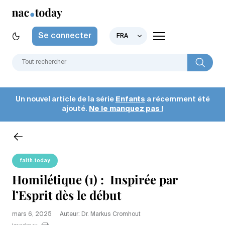
Se connecter
FRA
Un nouvel article de la série
Enfants
a récemment été
ajouté.
Ne le manquez pas !
faith.today
Homilétique (1) : Inspirée par
l’Esprit dès le début
mars 6, 2025
Auteur: Dr. Markus Cromhout