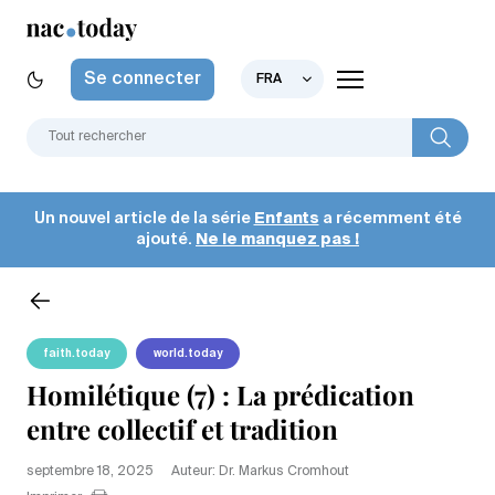
Se connecter
FRA
Un nouvel article de la série
Enfants
a récemment été
ajouté.
Ne le manquez pas !
faith.today
world.today
Homilétique (7) : La prédication
entre collectif et tradition
septembre 18, 2025
Auteur: Dr. Markus Cromhout