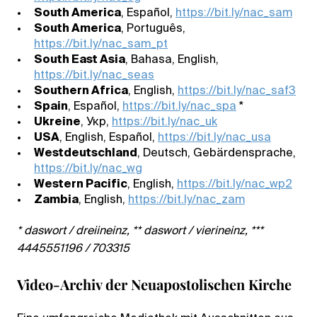
South America
, Español,
https://bit.ly/nac_sam
South America
, Português,
https://bit.ly/nac_sam_pt
South East Asia
, Bahasa, English,
https://bit.ly/nac_seas
Southern Africa
, English,
https://bit.ly/nac_saf3
Spain
, Español,
https://bit.ly/nac_spa
*
Ukreine
, Укр,
https://bit.ly/nac_uk
USA
, English, Español,
https://bit.ly/nac_usa
Westdeutschland
, Deutsch, Gebärdensprache,
https://bit.ly/nac_wg
Western Pacific
, English,
https://bit.ly/nac_wp2
Zambia
, English,
https://bit.ly/nac_zam
* daswort / dreiineinz, ** daswort / vierineinz, ***
4445551196 / 703315
Video-Archiv der Neuapostolischen Kirche