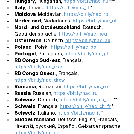
Hungary
, Hungarian,
https://bit.ly/nac_hu
***
Italy
, Italiano,
https://bit.ly/nac_it
*
Moldova
, Moldavian,
https://bit.ly/nac_ro
Nederland
, Nederlands,
https://bit.ly/nac_nl
Nord- und Ostdeutschland
, Deutsch,
Gebärdensprache,
https://bit.ly/nac_neg
Österreich
, Deutsch,
https://bit.ly/nac_au
Poland
, Polski,
https://bit.ly/nac_pol
Portugal
, Português,
https://bit.ly/nac_pt
RD Congo Sud-est
, Français,
https://bit.ly/nac_cse
RD Congo Ouest
., Français,
https://bit.ly/nac_drcw
Romania
, Romanian,
https://bit.ly/nac_ro
Russia
, Russian,
https://bit.ly/nac_ru
Schweiz
, Deutsch,
https://bit.ly/nac_ch_de
**
Schweiz
, Français,
https://bit.ly/nac_ch_fr
*
Schweiz
, Italiano,
https://bit.ly/nac_it
*
Süddeutschland
, Deutsch, English, Français,
Hrvatski, русский, Español, Gebärdensprache,
https://bit.ly/nac_sg