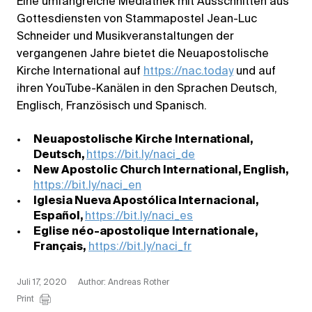
Eine umfangreiche Mediathek mit Ausschnitten aus
Gottesdiensten von Stammapostel Jean-Luc
Schneider und Musikveranstaltungen der
vergangenen Jahre bietet die Neuapostolische
Kirche International auf
https://nac.today
und auf
ihren YouTube-Kanälen in den Sprachen Deutsch,
Englisch, Französisch und Spanisch.
Neuapostolische Kirche International,
Deutsch,
https://bit.ly/naci_de
New Apostolic Church International, English,
https://bit.ly/naci_en
Iglesia Nueva Apostólica Internacional,
Español,
https://bit.ly/naci_es
Eglise néo-apostolique Internationale,
Français,
https://bit.ly/naci_fr
Juli 17, 2020
Author: Andreas Rother
Print