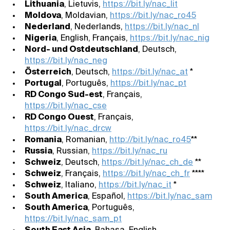
Lithuania
, Lietuvis,
https://bit.ly/nac_lit
Moldova
, Moldavian,
https://bit.ly/nac_ro45
Nederland
, Nederlands,
https://bit.ly/nac_nl
Nigeria
, English, Français,
https://bit.ly/nac_nig
Nord- und Ostdeutschland
, Deutsch,
https://bit.ly/nac_neg
Österreich
, Deutsch,
https://bit.ly/nac_at
*
Portugal
, Português,
https://bit.ly/nac_pt
RD Congo Sud-est
, Français,
https://bit.ly/nac_cse
RD Congo Ouest
, Français,
https://bit.ly/nac_drcw
Romania
, Romanian,
http://bit.ly/nac_ro45
**
Russia
, Russian,
https://bit.ly/nac_ru
Schweiz
, Deutsch,
https://bit.ly/nac_ch_de
**
Schweiz
, Français,
https://bit.ly/nac_ch_fr
****
Schweiz
, Italiano,
https://bit.ly/nac_it
*
South America
, Español,
https://bit.ly/nac_sam
South America
, Português,
https://bit.ly/nac_sam_pt