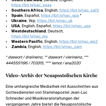
South East Asia
, Bahasa, English,
https://bit.ly/nac_seas
Southern Africa
, English,
https://bit.ly/nac_saf3
Spain
, Español,
https://bit.ly/nac_spa
*
Ukraine
, Укр,
https://bit.ly/nac_uk
USA
, English, Español,
https://bit.ly/nac_usa
Westdeutschland
, Deutsch,
https://bit.ly/nac_wg
Western Pacific
, English,
https://bit.ly/nac_wp2
Zambia
, English,
https://bit.ly/nac_zam
* daswort / dreiineinz, ** daswort / vierineinz, ***
4445551196 / 703315, **** lemot / ena2020
Video-Archiv der Neuapostolischen Kirche
Eine umfangreiche Mediathek mit Ausschnitten aus
Gottesdiensten von Stammapostel Jean-Luc
Schneider und Musikveranstaltungen der
vergangenen Jahre bietet die Neuapostolische