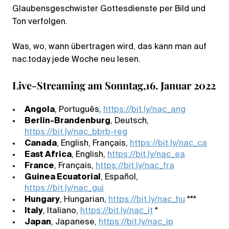
Glaubensgeschwister Gottesdienste per Bild und
Ton verfolgen.
Was, wo, wann übertragen wird, das kann man auf
nac.today jede Woche neu lesen.
Live-Streaming am Sonntag,16. Januar 2022
Angola
, Português,
https://bit.ly/nac_ang
Berlin-Brandenburg
, Deutsch,
https://bit.ly/nac_bbrb-reg
Canada
, English, Français,
https://bit.ly/nac_ca
East Africa
, English,
https://bit.ly/nac_ea
France
, Français,
https://bit.ly/nac_fra
Guinea Ecuatorial
, Español,
https://bit.ly/nac_gui
Hungary
, Hungarian,
https://bit.ly/nac_hu
***
Italy
, Italiano,
https://bit.ly/nac_it
*
Japan
, Japanese,
https://bit.ly/nac_jp