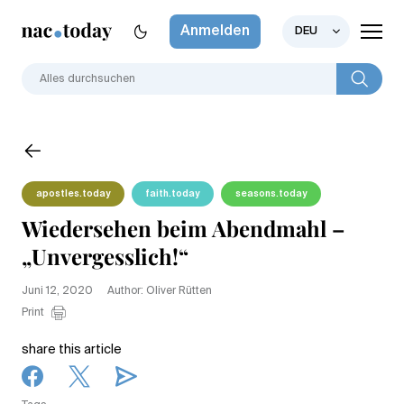
Anmelden
DEU
apostles.today
faith.today
seasons.today
Wiedersehen beim Abendmahl –
„Unvergesslich!“
Juni 12, 2020
Author: Oliver Rütten
Print
share this article