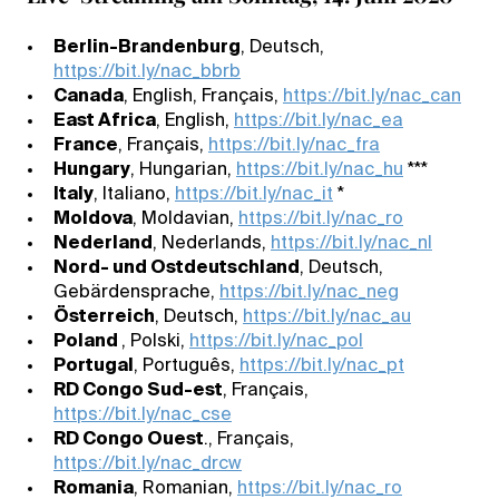
Berlin-Brandenburg
, Deutsch,
https://bit.ly/nac_bbrb
Canada
, English, Français,
https://bit.ly/nac_can
East Africa
, English,
https://bit.ly/nac_ea
France
, Français,
https://bit.ly/nac_fra
Hungary
, Hungarian,
https://bit.ly/nac_hu
***
Italy
, Italiano,
https://bit.ly/nac_it
*
Moldova
, Moldavian,
https://bit.ly/nac_ro
Nederland
, Nederlands,
https://bit.ly/nac_nl
Nord- und Ostdeutschland
, Deutsch,
Gebärdensprache,
https://bit.ly/nac_neg
Österreich
, Deutsch,
https://bit.ly/nac_au
Poland
, Polski,
https://bit.ly/nac_pol
Portugal
, Português,
https://bit.ly/nac_pt
RD Congo Sud-est
, Français,
https://bit.ly/nac_cse
RD Congo Ouest
., Français,
https://bit.ly/nac_drcw
Romania
, Romanian,
https://bit.ly/nac_ro