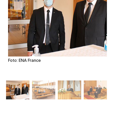
Foto: ENA France
F