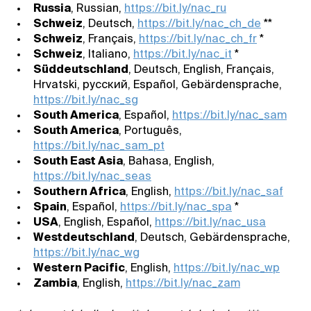
Russia
, Russian,
https://bit.ly/nac_ru
Schweiz
, Deutsch,
https://bit.ly/nac_ch_de
**
Schweiz
, Français,
https://bit.ly/nac_ch_fr
*
Schweiz
, Italiano,
https://bit.ly/nac_it
*
Süddeutschland
, Deutsch, English, Français,
Hrvatski, русский, Español, Gebärdensprache,
https://bit.ly/nac_sg
South America
, Español,
https://bit.ly/nac_sam
South America
, Português,
https://bit.ly/nac_sam_pt
South East Asia
, Bahasa, English,
https://bit.ly/nac_seas
Southern Africa
, English,
https://bit.ly/nac_saf
Spain
, Español,
https://bit.ly/nac_spa
*
USA
, English, Español,
https://bit.ly/nac_usa
Westdeutschland
, Deutsch, Gebärdensprache,
https://bit.ly/nac_wg
Western Pacific
, English,
https://bit.ly/nac_wp
Zambia
, English,
https://bit.ly/nac_zam