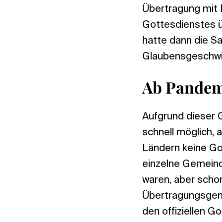
Übertragung mit B
Gottesdienstes ü
hatte dann die S
Glaubensgeschwis
Ab Pandemi
Aufgrund dieser 
schnell möglich,
Ländern keine Go
einzelne Gemeind
waren, aber scho
Übertragungsgeme
den offiziellen G