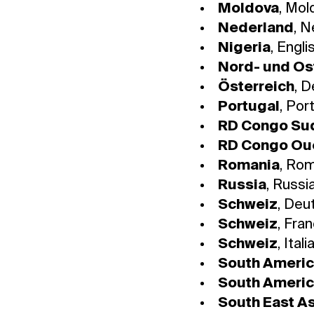
Moldova
, Mol
Nederland
, 
Nigeria
, Engli
Nord- und Os
Österreich
, 
Portugal
, Por
RD Congo Su
RD Congo Ou
Romania
, Ro
Russia
, Russi
Schweiz
, Deu
Schweiz
, Fra
Schweiz
, Ital
South Ameri
South Ameri
South East As