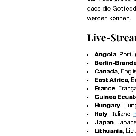
dass die Gottesd
werden können.
Live-Strea
Angola
, Port
Berlin-Brand
Canada
, Engli
East Africa
, E
France
, Franç
Guinea Ecuato
Hungary
, Hun
Italy
, Italiano,
h
Japan
, Japan
Lithuania
, Lie