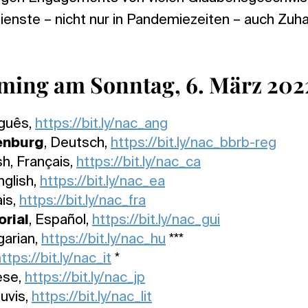
ienste – nicht nur in Pandemiezeiten – auch Zu
ming am Sonntag, 6. März 202
uguês,
https://bit.ly/nac_ang
enburg
, Deutsch,
https://bit.ly/nac_bbrb-reg
sh, Français,
https://bit.ly/nac_ca
nglish,
https://bit.ly/nac_ea
ais,
https://bit.ly/nac_fra
rial
, Español,
https://bit.ly/nac_gui
garian,
https://bit.ly/nac_hu
***
ttps://bit.ly/nac_it
*
ese,
https://bit.ly/nac_jp
tuvis,
https://bit.ly/nac_lit