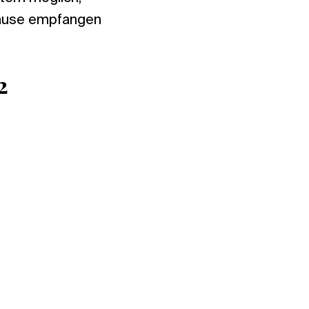
hause empfangen
2