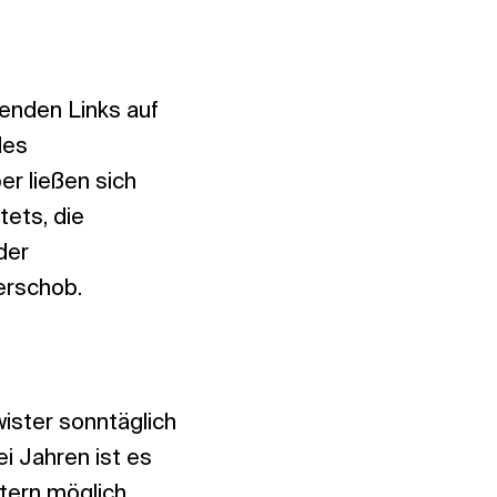
renden Links auf
des
r ließen sich
tets, die
der
erschob.
ster sonntäglich
i Jahren ist es
ern möglich,