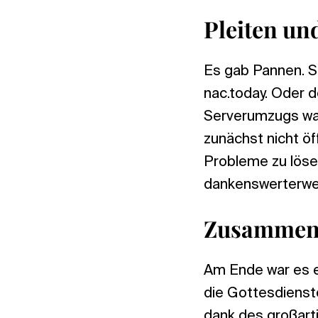
Pleiten u
Es gab Pannen. S
nac.today. Oder 
Serverumzugs war
zunächst nicht öf
Probleme zu löse
dankenswerterwe
Zusammen 
Am Ende war es e
die Gottesdienste
dank des großart