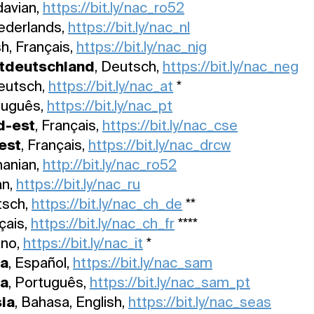
davian,
https://bit.ly/nac_ro52
Nederlands,
https://bit.ly/nac_nl
sh, Français,
https://bit.ly/nac_nig
tdeutschland
, Deutsch,
https://bit.ly/nac_neg
Deutsch,
https://bit.ly/nac_at
*
tuguês,
https://bit.ly/nac_pt
d-est
, Français,
https://bit.ly/nac_cse
est
, Français,
https://bit.ly/nac_drcw
manian,
http://bit.ly/nac_ro52
an,
https://bit.ly/nac_ru
tsch,
https://bit.ly/nac_ch_de
**
nçais,
https://bit.ly/nac_ch_fr
****
iano,
https://bit.ly/nac_it
*
ca
, Español,
https://bit.ly/nac_sam
ca
, Português,
https://bit.ly/nac_sam_pt
ia
, Bahasa, English,
https://bit.ly/nac_seas