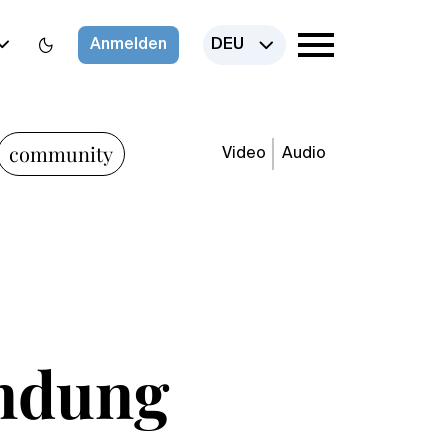
Anmelden
DEU
community
Video
Audio
endung