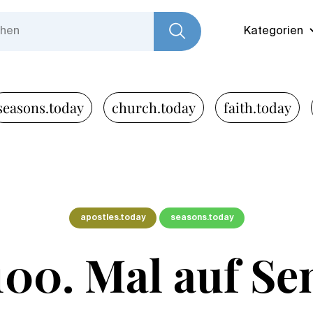
Kategorien
seasons.today
church.today
faith.today
apostles.today
seasons.today
00. Mal auf S