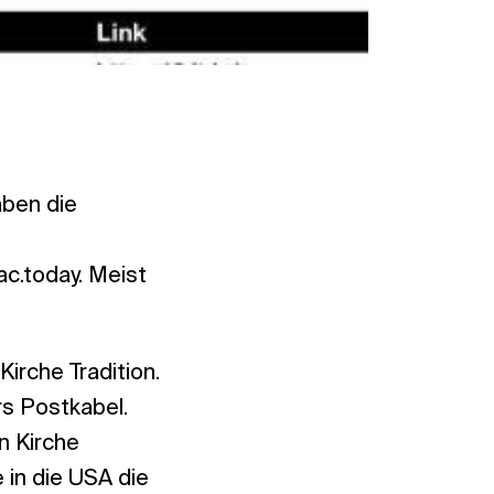
aben die
c.today. Meist
irche Tradition.
rs Postkabel.
n Kirche
 in die USA die