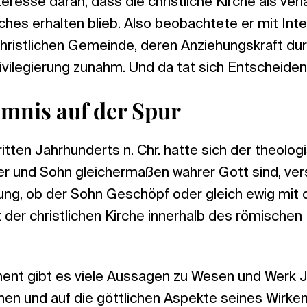
nteresse daran, dass die christliche Kirche als ve
ches erhalten blieb. Also beobachtete er mit Int
christlichen Gemeinde, deren Anziehungskraft du
rivilegierung zunahm. Und da tat sich Entscheide
mnis auf der Spur
tten Jahrhunderts n. Chr. hatte sich der theolog
er und Sohn gleichermaßen wahrer Gott sind, vers
ng, ob der Sohn Geschöpf oder gleich ewig mit d
t der christlichen Kirche innerhalb des römischen
nt gibt es viele Aussagen zu Wesen und Werk Je
onen und auf die göttlichen Aspekte seines Wirk