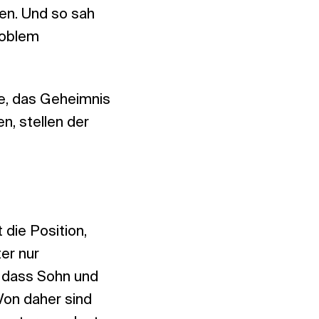
gen. Und so sah
roblem
de, das Geheimnis
n, stellen der
 die Position,
er nur
t, dass Sohn und
Von daher sind