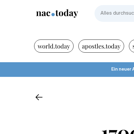
world.today
apostles.today
Ein neuer 
170