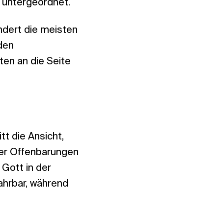
 untergeordnet.
ndert die meisten
 den
en an die Seite
tt die Ansicht,
der Offenbarungen
 Gott in der
fahrbar, während