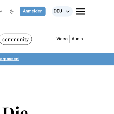
Anmelden
DEU
community
Video
Audio
verpassen!
 Die