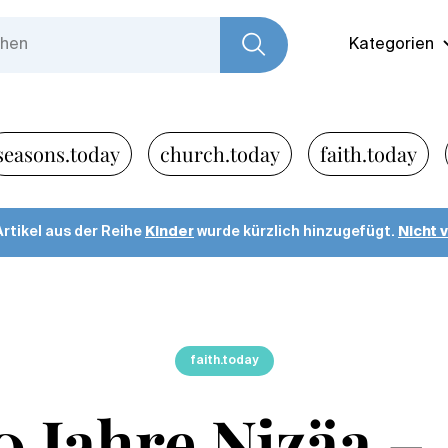
Kategorien
seasons.today
church.today
faith.today
Artikel aus der Reihe
Kinder
wurde kürzlich hinzugefügt.
Nicht 
faith.today
0 Jahre Nizäa –