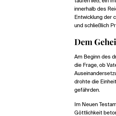
taufen ließ, ein I
innerhalb des Rei
Entwicklung der 
und schließlich P
Dem Gehei
Am Beginn des dri
die Frage, ob Vat
Auseinandersetzu
drohte die Einhei
gefährden.
Im Neuen Testame
Göttlichkeit bet