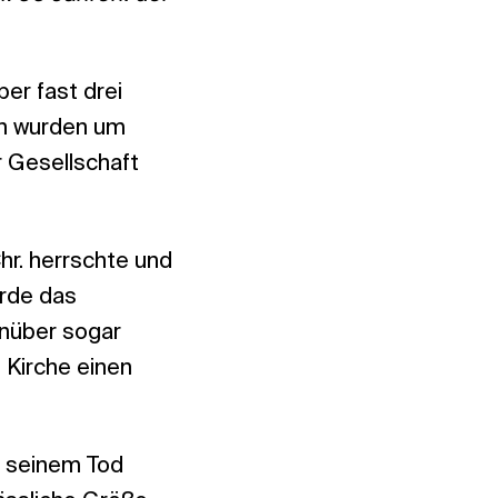
er fast drei
en wurden um
r Gesellschaft
hr. herrschte und
urde das
enüber sogar
 Kirche einen
or seinem Tod