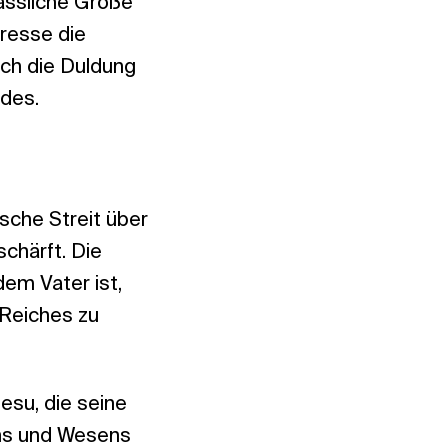
rlässliche Größe
eresse die
rch die Duldung
ndes.
ische Streit über
chärft. Die
em Vater ist,
 Reiches zu
su, die seine
ens und Wesens