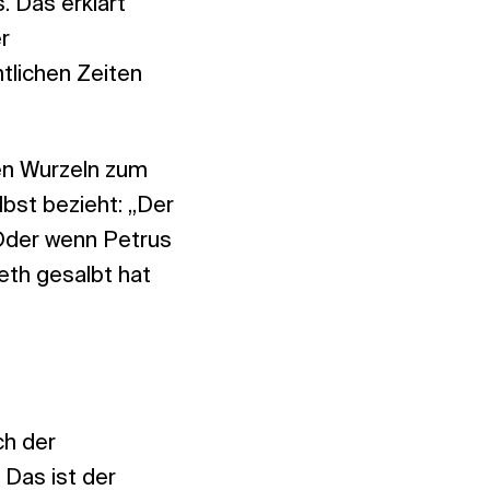
. Das erklärt
r
tlichen Zeiten
en Wurzeln zum
bst bezieht: „Der
. Oder wenn Petrus
eth gesalbt hat
ch der
 Das ist der