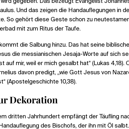
t wird gegeben. Das bezeugt Evangelist Johannes
Paulus. Und das zeigen die Handauflegungen in de
e. So gehört diese Geste schon zu neutestamen
bad mit zum Ritus der Taufe.
kommt die Salbung hinzu. Das hat seine biblisch
esus die messianischen Jesaja-Worte auf sich sel
st auf mir, weil er mich gesalbt hat“ (Lukas 4,18)
nelius davon predigt, „wie Gott Jesus von Nazar
t“ (Apostelgeschichte 10,38).
ur Dekoration
m dritten Jahrhundert empfängt der Täufling na
andauflegung des Bischofs, der ihn mit Öl salbt.