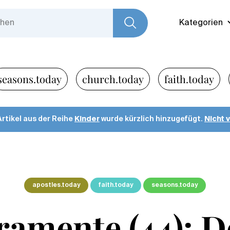
Kategorien
seasons.today
church.today
faith.today
Artikel aus der Reihe
Kinder
wurde kürzlich hinzugefügt.
Nicht 
apostles.today
faith.today
seasons.today
ramente (44): D