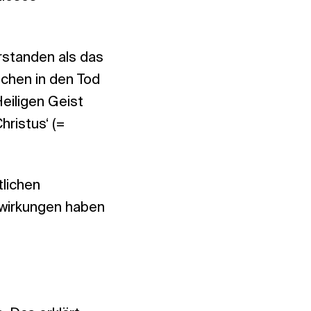
rstanden als das
chen in den Tod
eiligen Geist
ristus‘ (=
tlichen
swirkungen haben