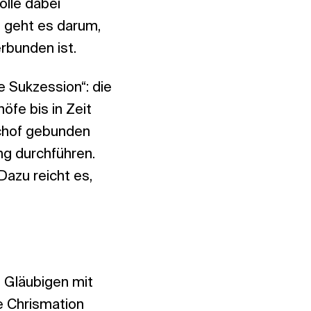
olle dabei
o geht es darum,
rbunden ist.
e Sukzession“: die
fe bis in Zeit
schof gebunden
ng durchführen.
azu reicht es,
 Gläubigen mit
ie Chrismation