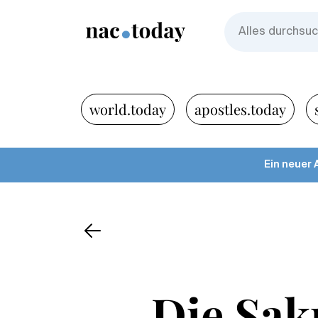
world.today
apostles.today
Ein neuer 
Die Sak