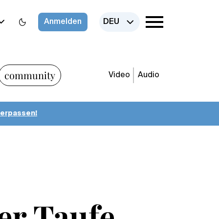
Anmelden
DEU
community
Video
Audio
verpassen!
er Taufe