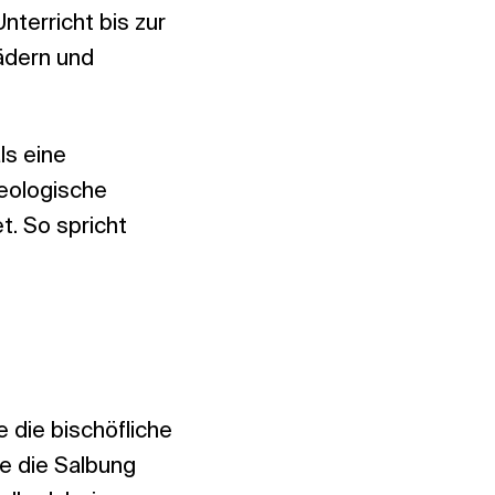
terricht bis zur
ädern und
ls eine
heologische
t. So spricht
 die bischöfliche
e die Salbung