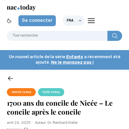
Se connecter
FRA
Un nouvel article de la série
Enfants
a récemment été
ajouté.
Ne le manquez pas !
church.today
faith.today
1700 ans du concile de Nicée – Le
concile après le concile
avril 24, 2025
Auteur: Dr. Reinhard Kiefer