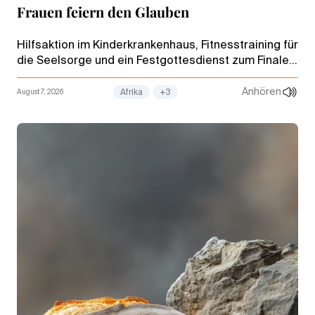
Frauen feiern den Glauben
Hilfsaktion im Kinderkrankenhaus, Fitnesstraining für
die Seelsorge und ein Festgottesdienst zum Finale:
So zelebrierten die „Mamas“ in Angola ihren dritten
Nationalen Frauentag.
Anhören
August 7, 2026
Afrika
+3