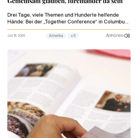
Gemeinsam glauben, füreinander da sein
Drei Tage, viele Themen und Hunderte helfende
Hände: Bei der „Together Conference“ in Columbus
(Ohio) erlebten Gläubige aus den gesamten
Vereinigten Staaten, was es heißt, miteinander
Anhören
Juli 18, 2026
Amerika
+5
verbunden zu sein.