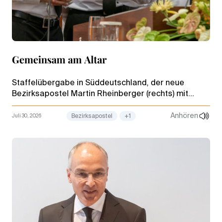
Gemeinsam am Altar
Staffelübergabe in Süddeutschland, der neue
Bezirksapostel Martin Rheinberger (rechts) mit
seinem Vorgänger Michael Ehrich (mitte) und
Stammapostel Helge Mutschler (links) – unser Bild
Anhören
Juli 30, 2026
Bezirksapostel
+1
des Monats Juli.