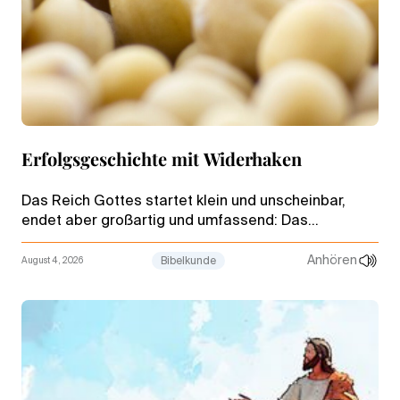
Erfolgsgeschichte mit Widerhaken
Das Reich Gottes startet klein und unscheinbar,
endet aber großartig und umfassend: Das
Zwillingsgleichnis von Senfkorn und Sauerteig ist ein
Mutmacher, birgt aber auch Provokationen –
Anhören
August 4, 2026
Bibelkunde
zumindest für die Zeitgenossen Jesu.