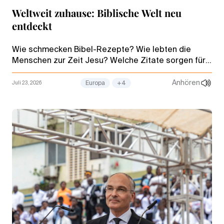
Weltweit zuhause: Biblische Welt neu
entdeckt
Wie schmecken Bibel-Rezepte? Wie lebten die
Menschen zur Zeit Jesu? Welche Zitate sorgen für
Lacher? Erfahrungen zum Facettenreichtum der
Bibel aus Westdeutschland.
Anhören
Juli 23, 2026
Europa
+4