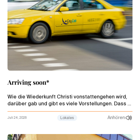
Arriving soon*
Wie die Wiederkunft Christi vonstattengehen wird,
darüber gab und gibt es viele Vorstellungen. Dass er
in einem südkoreanischen Kompaktwagen kommen
wird, erwarten wohl die wenigsten.
Anhören
Juli 24, 2026
Lokales