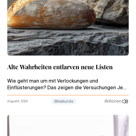
Alte Wahrheiten entlarven neue Listen
Wie geht man um mit Verlockungen und
Einflüsterungen? Das zeigen die Versuchungen Jesu
in der Wüste. Die Episode demonstriert, welche
Macht das Wort Gottes entfaltet.
Anhören
August 6, 2026
Bibelkunde