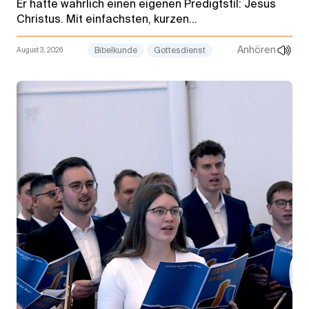
Er hatte wahrlich einen eigenen Predigtstil: Jesus
Christus. Mit einfachsten, kurzen
Alltagsgeschichten sprach er die tiefsten
Wahrheiten aus. Um das Geheimnis und die
Anhören
August 3, 2026
Bibelkunde
Gottesdienst
Botschaft hinter den Gleichnissen zu verstehen,
fehlte den meisten jedoch eine Zutat.