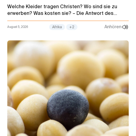
Welche Kleider tragen Christen? Wo sind sie zu
erwerben? Was kosten sie? – Die Antwort des
Stammapostels überrascht: „Sie sind bereits da,
zieh sie an.“
Anhören
August 5, 2026
Afrika
+2