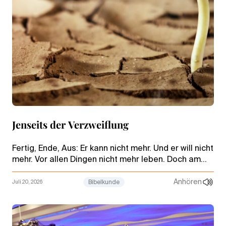
Jenseits der Verzweiflung
Fertig, Ende, Aus: Er kann nicht mehr. Und er will nicht
mehr. Vor allen Dingen nicht mehr leben. Doch am
Tiefpunkt seiner Verzweiflung findet Elia seinen Weg
zum Neuanfang: in der Begegnung mit Gott.
Anhören
Juli 20, 2026
Bibelkunde