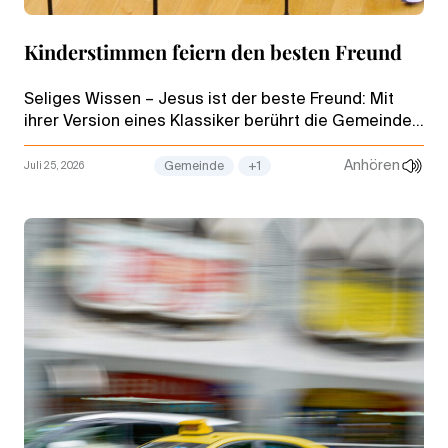
Kinderstimmen feiern den besten Freund
Seliges Wissen – Jesus ist der beste Freund: Mit
ihrer Version eines Klassiker berührt die Gemeinde
Brüssel die Herzen. Dafür sorgt nicht zuletzt der
Star der Darbietung – der Kinderchor.
Anhören
Juli 25, 2026
Gemeinde
+1