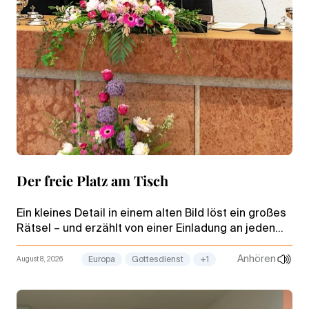
Der freie Platz am Tisch
Ein kleines Detail in einem alten Bild löst ein großes
Rätsel – und erzählt von einer Einladung an jeden
Menschen: der Scharfblick aus einem Gottesdienst
mit dem Stammapostel.
Anhören
August 8, 2026
Europa
Gottesdienst
+1