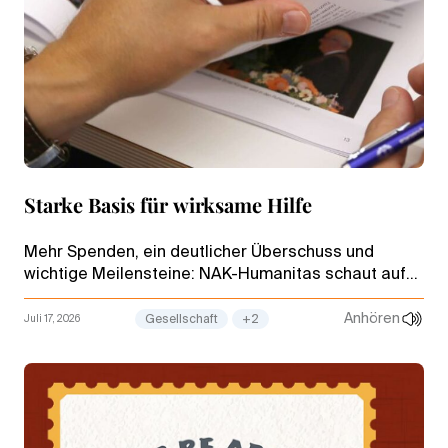
Starke Basis für wirksame Hilfe
Mehr Spenden, ein deutlicher Überschuss und
wichtige Meilensteine: NAK-Humanitas schaut auf
ein erfolgreiches Jahr 2025 zurück und blickt mit
einem gefestigten Fundament in die Zukunft.
Anhören
Juli 17, 2026
Gesellschaft
+2