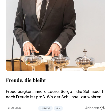
Freude, die bleibt
Freudlosigkeit, innere Leere, Sorge – die Sehnsucht
nach Freude ist groß. Wo der Schlüssel zur wahren
Freude zu finden ist und was ihr im Weg steht, verrät
der Stammapostel.
Anhören
Juli 29, 2026
Europa
+2