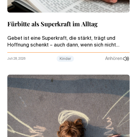
Fürbitte als Superkraft im Alltag
Gebet ist eine Superkraft, die stärkt, trägt und
Hoffnung schenkt – auch dann, wenn sich nicht
sofort etwas ändert. Fünf Tipps zeigen, wie Kindern
diese Kraft erleben können.
Anhören
Juli 28, 2026
Kinder