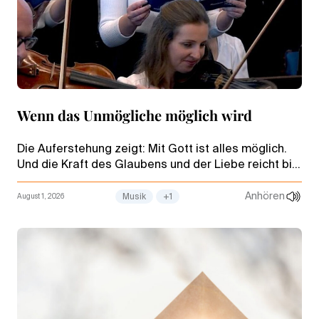
Wenn das Unmögliche möglich wird
Die Auferstehung zeigt: Mit Gott ist alles möglich.
Und die Kraft des Glaubens und der Liebe reicht bis
in den Alltag hinein. Das besingt das Lied „With You I
Can“ – mit dir, da kann ich …
Anhören
August 1, 2026
Musik
+1