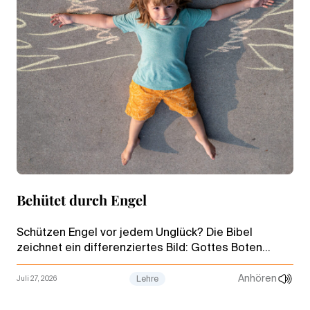
Behütet durch Engel
Schützen Engel vor jedem Unglück? Die Bibel
zeichnet ein differenziertes Bild: Gottes Boten
stehen dem Menschen zur Seite, handeln aber nicht
an seiner Stelle.
Anhören
Juli 27, 2026
Lehre