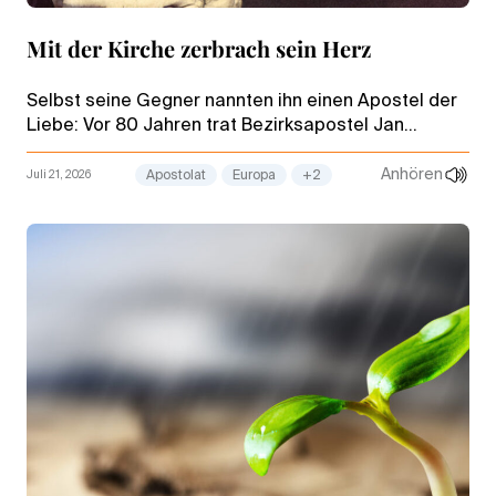
Mit der Kirche zerbrach sein Herz
Selbst seine Gegner nannten ihn einen Apostel der
Liebe: Vor 80 Jahren trat Bezirksapostel Jan
Jochems (Niederlande) in den Ruhestand – nach
Jahren voller Spannungen.
Anhören
Juli 21, 2026
Apostolat
Europa
+2